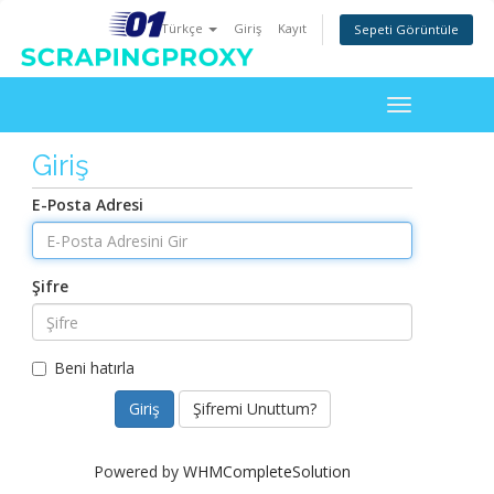
Türkçe
Giriş
Kayıt
Sepeti Görüntüle
Toggle
navigation
Giriş
E-Posta Adresi
Şifre
Beni hatırla
Şifremi Unuttum?
Powered by
WHMCompleteSolution