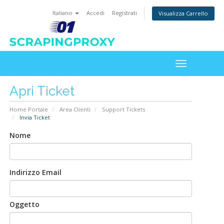
Italiano
Accedi
Registrati
Visualizza Carrello
Toggle
navigation
Apri Ticket
Home Portale
Area Clienti
Support Tickets
Invia Ticket
Nome
Indirizzo Email
Oggetto