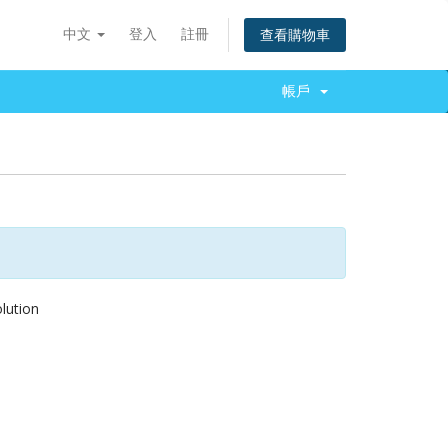
中文
登入
註冊
查看購物車
帳戶
ution